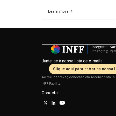
around the world and sets out key
recommendations for the upcoming
Learn more
FfD4 Conference
Junte-se à nossa lista de e-mails
Clique aqui para entrar na nossa l
Ao me inscrever, concordo em receber comun
INFF Facility.
Conectar