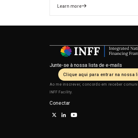
finance to turn its sustainable
Learn more
development vision into financing
action.
Junte-se à nossa lista de e-mails
Clique aqui para entrar na nossa l
Ao me inscrever, concordo em receber comun
INFF Facility.
Conectar