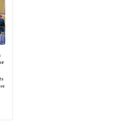
s
or
ts
ive
nt