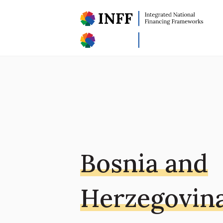
Bosnia and
Herzegovin