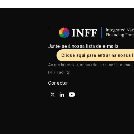
progress towards achieving Agenda
2030 and sustainable socio-economic
development.
Junte-se à nossa lista de e-mails
Clique aqui para entrar na nossa l
Ao me inscrever, concordo em receber comun
INFF Facility.
Conectar