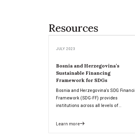
Resources
JULY 2023
Bosnia and Herzegovina’s
Sustainable Financing
Framework for SDGs
Bosnia and Herzegovina's SDG Financ
Framework (SDG-FF) provides
institutions across all levels of
government with a unified set of key
policies and financing instruments. T
Learn more
framework is designed to accelerate