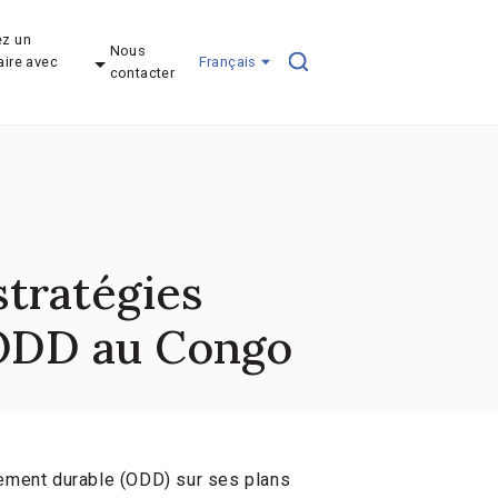
z un
Nous
aire avec
Français
contacter
stratégies
 ODD au Congo
pement durable (ODD) sur ses plans