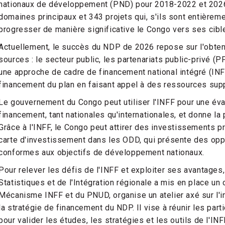
nationaux de développement (PND) pour 2018-2022 et 2026
domaines principaux et 343 projets qui, s'ils sont entièreme
progresser de manière significative le Congo vers ses cib
Actuellement, le succès du NDP de 2026 repose sur l'obten
sources : le secteur public, les partenariats public-privé (
une approche de cadre de financement national intégré (INFF
financement du plan en faisant appel à des ressources sup
Le gouvernement du Congo peut utiliser l'INFF pour une év
financement, tant nationales qu'internationales, et donne la
Grâce à l'INFF, le Congo peut attirer des investissements pri
carte d'investissement dans les ODD, qui présente des opp
conformes aux objectifs de développement nationaux.
Pour relever les défis de l'INFF et exploiter ses avantages, 
Statistiques et de l'Intégration régionale a mis en place un 
Mécanisme INFF et du PNUD, organise un atelier axé sur l'in
la stratégie de financement du NDP. Il vise à réunir les par
pour valider les études, les stratégies et les outils de l'IN