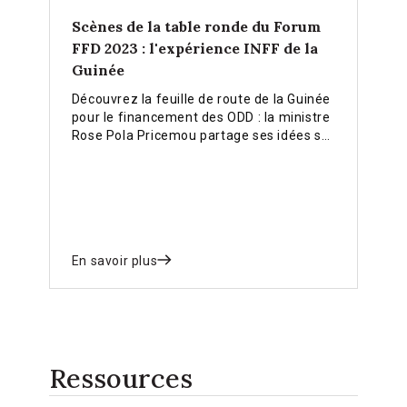
Scènes de la table ronde du Forum
FFD 2023 : l'expérience INFF de la
Guinée
Découvrez la feuille de route de la Guinée
pour le financement des ODD : la ministre
Rose Pola Pricemou partage ses idées sur
la mobilisation des ressources, la
promotion des partenariats et la
hiérarchisation des actions politiques par
le biais de l'INFF lors du Forum sur le
financement du développement 2023.
En savoir plus
Ressources