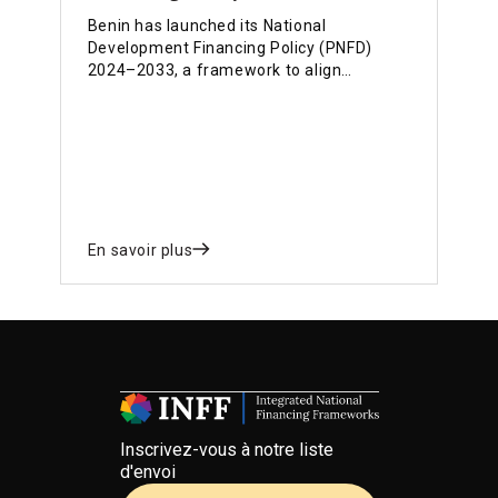
Benin has launched its National
Development Financing Policy (PNFD)
2024–2033, a framework to align
financial resources with national
priorities. Guided by the INFF, the PNFD
links domestic funding, international
partnerships, and innovative financing to
strengthen public finances, attract private
investment, and support inclusive growth,
poverty reduction, and the achievement
of SDGs.
En savoir plus
Inscrivez-vous à notre liste
d'envoi