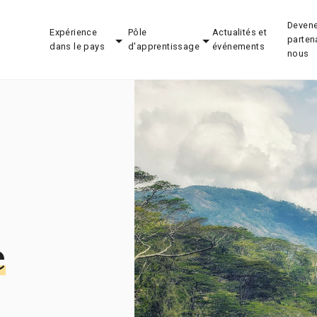
Devene
Expérience
Pôle
Actualités et
parten
dans le pays
d'apprentissage
événements
nous
e