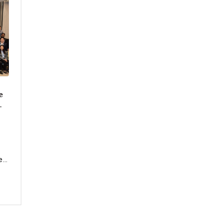
e
-
s
e
ue