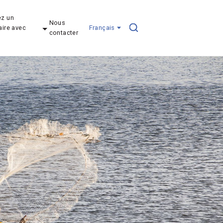
z un
Nous
aire avec
Français
contacter