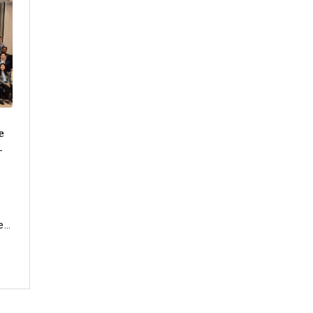
e
-
s
e
ue