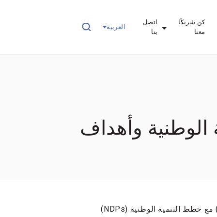
كن شريكًا
اتصل
العربية
معنا
بنا
لتنمية الوطنية وأهداف
قامت جمهورية الكونغو بمواءمة أهداف التنمية المستدامة (SDGs) مع خطط التنمية الوطنية (NDPs)