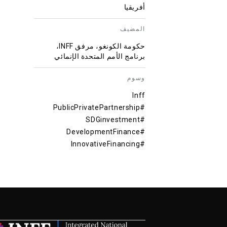
أفريقيا
المضيف
حكومة الكونغو، مرفق INFF،
برنامج الأمم المتحدة الإنمائي
وسوم
Inff
#PublicPrivatePartnership
#SDGinvestment
#DevelopmentFinance
#InnovativeFinancing