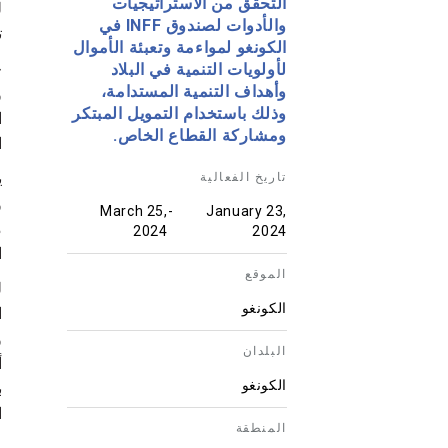
التحقق من الاستراتيجيات
والأدوات لصندوق INFF في
ت
الكونغو لمواءمة وتعبئة الأموال
لأولويات التنمية في البلاد
وأهداف التنمية المستدامة،
وذلك باستخدام التمويل المبتكر
ومشاركة القطاع الخاص.
ا
تاريخ الفعالية
March 25,
-
January 23,
م
2024
2024
ا
الموقع
ل
الكونغو
ا
و
البلدان
أ
الكونغو
ا
المنطقة