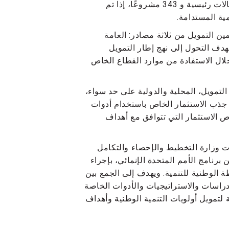
للفترة 2018-2022 و 2022-2026. تتضمن الخطة الأخيرة ستة مجالات رئيسية و 343 مشروعًا، إذا تم
مية المستدامة.
ح الحزب الوطني الديمقراطي 2022-2026 على تأمين التمويل من ثلاثة مصادر: العامة
خاص (PPP) والقطاع الخاص. يهدف التحول إلى نهج إطار التمويل
 الخطة من خلال الاستفادة من موارد القطاع الخاص
تقييم شامل لخيارات التمويل، المحلية والدولية على حد سواء،
تمويل. من خلال INFF، يمكن للكونغو جذب الاستثمار الخاص باستخدام أدوات
 الاستثمار التي تتوافق مع أهداف
ت وزارة التخطيط والإحصاء والتكامل
رنامج الأمم المتحدة الإنمائي، بإجراء
الوطنية للتنمية. ويهدف إلى الجمع بين
اسات والاستراتيجيات والأدوات الخاصة
زمة لتمويل أولويات التنمية الوطنية وأهداف