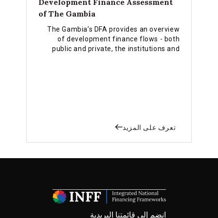
Development Finance Assessment
of The Gambia
The Gambia’s DFA provides an overview
of development finance flows - both
public and private, the institutions and
policies that align with the national
development priorities and the 2030
Agenda while integrating planning with
the budgeting and financing processes.
تعرف على المزيد
انضم إلى قائمتنا البريدية