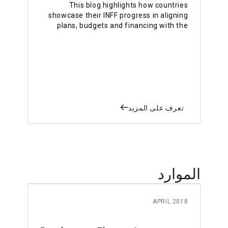
This blog highlights how countries
showcase their INFF progress in aligning
plans, budgets and financing with the
SDGs in the 2025 Voluntary National
Reviews (VNRs).
تعرف على المزيد
الموارد
APRIL 2018