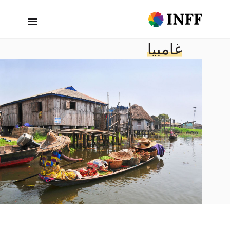
غامبيا