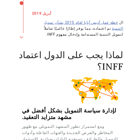
أبريل 2019
ال
خطة عمل أديس أبابا لعام 2015 بشأن تمويل
التنمية
تم اعتماده، مما يوفر إطارًا عالميًا شاملاً
لتمويل التنمية المستدامة وإدخال مفهوم INFF.
لماذا يجب على الدول اعتماد
سبتمبر 2019
في
الحوار الرفيع المستوى بشأن تمويل التنمية
، تلتزم
INFF؟
16 دولة بالريادة في تطوير وتنفيذ استراتيجيات
الاستثمار الدولية.
يناير 2020
أول وثيقة إرشادية لـ INFF لـ
مرحلة البداية
تم نشره.
لإدارة سياسة التمويل بشكل أفضل في
مشهد متزايد التعقيد.
ديسمبر 2020
ومع استمرار تطور المشهد التمويلي مع ظهور
المخاطر والفرص الجديدة والجهات الفاعلة وأدوات
مواد توجيه INFF لـ
حجر الأساس للتقييم والتشخيص
التمويل والطرائق، تستخدم البلدان صناديق الاستثمار