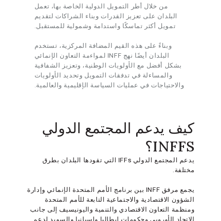
من خلال أطر التمويل الدولية الخاصة بها، تعمل
البلدان على تعزيز القدرات وبناء الشراكات لتقديم
تمويل أكثر تماسكًا واستدامة وشمولية للمستقبل.
وبناءً على هذه القيم المضافة المركزية، تستخدم
البلدان أيضًا نهج INFF لمواءمة التعاون الإنمائي
بشكل أفضل مع الأولويات الوطنية، وتعزيز الشفافية
والمساءلة في تدفقات التمويل وتحديد الأولويات
والاحتياجات في عمليات السياسة الإقليمية والعالمية.
كيف يدعم المجتمع الدولي
INFFS؟
يدعم المجتمع الدولي IFFs التي تقودها البلدان بطرق
مختلفة.
يجمع مرفق INFF بين برنامج الأمم المتحدة الإنمائي وإدارة
الشؤون الاقتصادية والاجتماعية التابعة للأمم المتحدة
ومنظمة التعاون الاقتصادي والتنمية واليونيسيف إلى جانب
الاتحاد الأوروبي وحكومات إيطاليا وإسبانيا والسويد لدعم