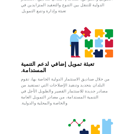
يتم نشرها.
الدولية للتنقل بين التنوع والتعقيد المتزايدين في
تعبئة وإدارة وتتبع التمويل.
أبريل 2021
مواد توجيه INFF لـ
استراتيجية التمويل
و
الحوكمة
والتنسيق
يتم نشر اللبنات الأساسية.
أبريل 2021
منصة المعرفة INFF هي
تم إطلاقه رسميًا
.
تعبئة تمويل إضافي لدعم التنمية
المستدامة.
من خلال صناديق الاستثمار الدولية الخاصة بها، تقوم
البلدان بتحديد وتنفيذ الإصلاحات التي تستفيد من
مصادر جديدة للاستثمار القصير والطويل الأجل في
التنمية المستدامة، من مصادر التمويل العامة
والخاصة والمحلية والدولية.