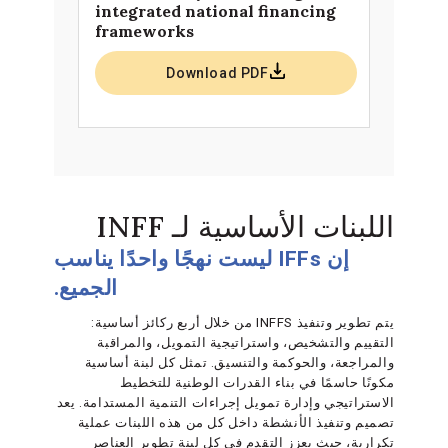
integrated national financing
frameworks
Download PDF
اللبنات الأساسية لـ INFF
إن IFFs ليست نهجًا واحدًا يناسب
الجميع.
يتم تطوير وتنفيذ INFFS من خلال أربع ركائز أساسية:
التقييم والتشخيص، واستراتيجية التمويل، والمراقبة
والمراجعة، والحوكمة والتنسيق. تمثل كل لبنة أساسية
مكونًا حاسمًا في بناء القدرات الوطنية للتخطيط
الاستراتيجي وإدارة تمويل إجراءات التنمية المستدامة. يعد
تصميم وتنفيذ الأنشطة داخل كل من هذه اللبنات عملية
تكرارية، حيث يعزز التقدم في كل لبنة تطوير العناصر