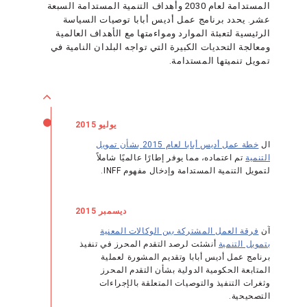
المستدامة لعام 2030 وأهداف التنمية المستدامة السبعة
عشر. يحدد برنامج عمل أديس أبابا توصيات السياسة
الرئيسية لتعبئة الموارد ومواءمتها مع الأهداف العالمية
ومعالجة التحديات الكبيرة التي تواجه البلدان النامية في
تمويل تنميتها المستدامة.
يوليو 2015
ال
خطة عمل أديس أبابا لعام 2015 بشأن تمويل
التنمية
تم اعتماده، مما يوفر إطارًا عالميًا شاملاً
لتمويل التنمية المستدامة وإدخال مفهوم INFF.
ديسمبر 2015
آن
فرقة العمل المشتركة بين الوكالات المعنية
بتمويل التنمية
أنشئت لرصد التقدم المحرز في تنفيذ
برنامج عمل أديس أبابا وتقديم المشورة لعملية
المتابعة الحكومية الدولية بشأن التقدم المحرز
وثغرات التنفيذ والتوصيات المتعلقة بالإجراءات
التصحيحية.