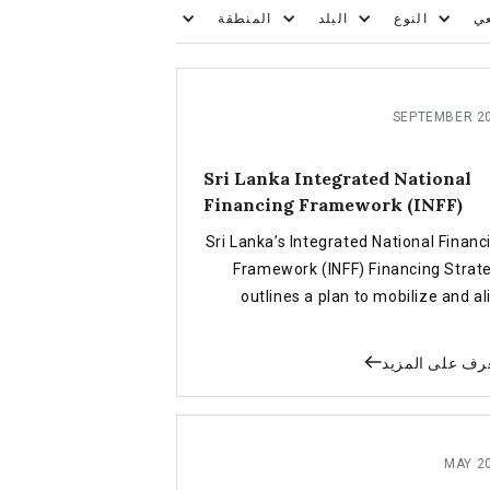
ي
النوع
البلد
المنطقة
SEPTEMBER 2
Sri Lanka Integrated National
Financing Framework (INFF)
Sri Lanka’s Integrated National Financ
Framework (INFF) Financing Strat
outlines a plan to mobilize and al
public, private and climate finance 
an inclusive, equitable and resili
رف على المزيد
renewable energy transiti
MAY 2