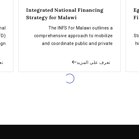
Integrated National Financing
Eg
Strategy for Malawi
Fi
nal
The INFS for Malawi outlines a
FD)
comprehensive approach to mobilize
St
ign
and coordinate public and private
h
nal
financing to achieve the SDGs and
NFD
advance inclusive, sustainable
تعرف على المزيد
تع
nal
development.
ing
act
ort
and
Gs.