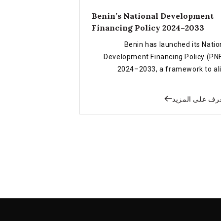
Benin’s National Development
Financing Policy 2024–2033
Benin has launched its Natio
Development Financing Policy (PN
2024–2033, a framework to al
financial resources with natio
priorities. Guided by the INFF, the P
رف على المزيد
links domestic funding, internatio
partnerships, and innovative financ
to strengthen public finances, attr
private investment, and supp
inclusive growth, poverty reduction, 
the achievement of SD