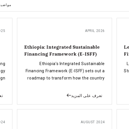
مواضيع
025
APRIL 2026
Ethiopia: Integrated Sustainable
Le
Financing Framework (E-ISFF)
Fi
ing
Ethiopia’s Integrated Sustainable
L
egy
Financing Framework (E-ISFF) sets out a
St
ign
roadmap to transform how the country
for
finances development, moving from
ent
reliance on public debt and external aid
تعرف على المزيد
تع
on.
toward a more sustainable, private
sector-led and investment-driven
financing model for achieving the SDGs
and the Ten-Year Development Plan.
024
AUGUST 2024