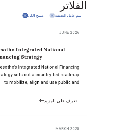
الفلاتر
اسم عامل التصفية
مسح الكل
JUNE 2026
sotho Integrated National
nancing Strategy
esotho’s Integrated National Financing
rategy sets out a country-led roadmap
to mobilize, align and use public and
private finance more effectively in
support of the country’s national
تعرف على المزيد
development priorities and the SDGs.
MARCH 2025