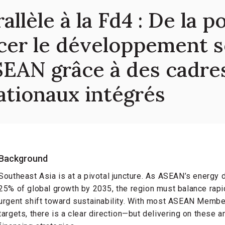
lèle à la Fd4 : De la po
ancer le développement 
SEAN grâce à des cadre
ationaux intégrés
Background
Southeast Asia is at a pivotal juncture. As ASEAN’s energy 
25% of global growth by 2035, the region must balance rap
urgent shift toward sustainability. With most ASEAN Membe
targets, there is a clear direction—but delivering on these 