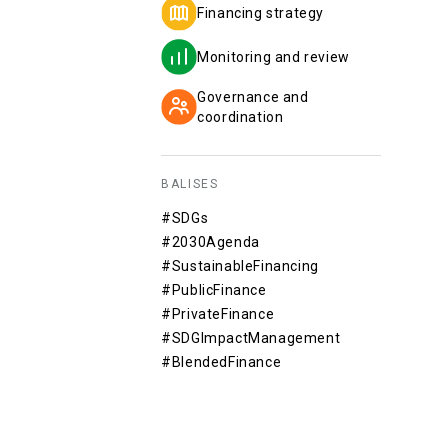
Financing strategy
Monitoring and review
Governance and
coordination
BALISES
#SDGs
#2030Agenda
#SustainableFinancing
#PublicFinance
#PrivateFinance
#SDGImpactManagement
#BlendedFinance