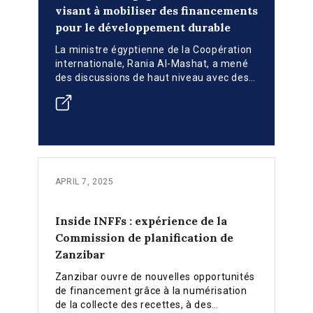
visant à mobiliser des financements
pour le développement durable
La ministre égyptienne de la Coopération
internationale, Rania Al-Mashat, a mené
des discussions de haut niveau avec des
responsables de l'ONU et de l'UE afin de
faire progresser la mise en œuvre de
l'Engagement de Séville visant à mobiliser
des financements pour le développement
durable. La réunion, qui s'est tenue au
Caire, a fait suite au rôle central joué par
l'Égypte lors de la récente conférence
APRIL 7, 2025
FFD4 en Espagne et s'est concentrée sur
la conduite des réformes fiscales,
l'innovation en matière de dette et les
Inside INFFs : expérience de la
investissements alignés sur le climat en
Commission de planification de
prévision du prochain sommet du G20.
Zanzibar
Zanzibar ouvre de nouvelles opportunités
de financement grâce à la numérisation
de la collecte des recettes, à des