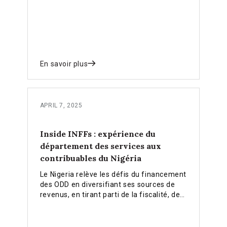
partenariats public-privé et à des
stratégies d'investissement durables pour
accélérer son développement et réaliser
sa vision à long terme.
En savoir plus
APRIL 7, 2025
Inside INFFs : expérience du
département des services aux
contribuables du Nigéria
Le Nigeria relève les défis du financement
des ODD en diversifiant ses sources de
revenus, en tirant parti de la fiscalité, des
nouveaux instruments financiers et des
partenariats avec le secteur privé pour
créer un système financier plus inclusif et