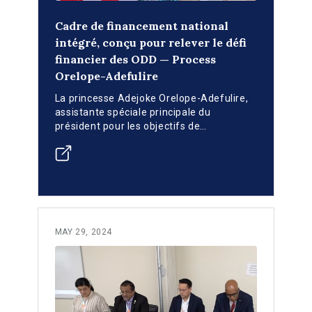
Cadre de financement national
intégré, conçu pour relever le défi
financier des ODD — Process
Orelope-Adefulire
La princesse Adejoke Orelope-Adefulire,
assistante spéciale principale du
président pour les objectifs de
développement durable (SSAP-SDGs), a
participé au dialogue de haut niveau sur le
financement des ODD au Nigeria intitulé
« Combler l'écart entre les sexes :
solutions de financement pour l'ODD-5 ».
MAY 29, 2024