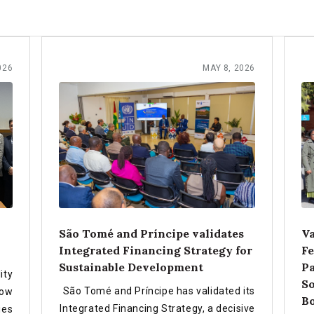
026
MAY 8, 2026
São Tomé and Príncipe validates
Va
Integrated Financing Strategy for
Fe
Sustainable Development
P
ity
So
São Tomé and Príncipe has validated its
how
B
Integrated Financing Strategy, a decisive
ies