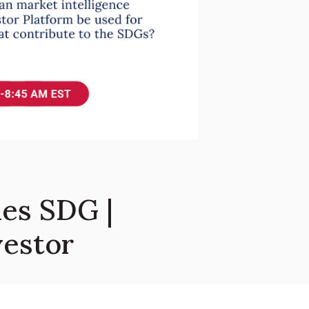
nes SDG |
vestor