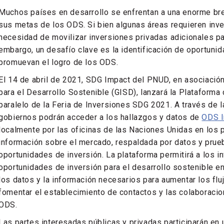
Muchos países en desarrollo se enfrentan a una enorme bre
sus metas de los ODS. Si bien algunas áreas requieren inve
necesidad de movilizar inversiones privadas adicionales par
embargo, un desafío clave es la identificación de oportuni
promuevan el logro de los ODS.
El 14 de abril de 2021, SDG Impact del PNUD, en asociación
para el Desarrollo Sostenible (GISD), lanzará la Plataform
paralelo de la Feria de Inversiones SDG 2021. A través de l
gobiernos podrán acceder a los hallazgos y datos de
ODS I
localmente por las oficinas de las Naciones Unidas en los
información sobre el mercado, respaldada por datos y prueb
oportunidades de inversión. La plataforma permitirá a los in
oportunidades de inversión para el desarrollo sostenible en
los datos y la información necesarios para aumentar los flu
fomentar el establecimiento de contactos y las colaboracio
ODS.
Las partes interesadas públicas y privadas participarán e