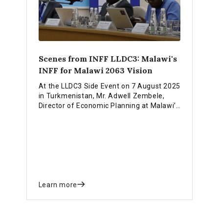
Scenes from INFF LLDC3: Malawi's
INFF for Malawi 2063 Vision
At the LLDC3 Side Event on 7 August 2025
in Turkmenistan, Mr. Adwell Zembele,
Director of Economic Planning at Malawi’s
Ministry of Finance and Economic Affairs,
outlined how Malawi is implementing its
Integrated National Financing Strategy to
realize the Malawi 2063 vision of self-
sufficiency.
Learn more