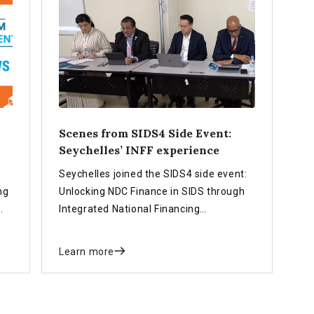
Scenes from SIDS4 Side Event:
Seychelles’ INFF experience
Seychelles joined the SIDS4 side event:
ng
Unlocking NDC Finance in SIDS through
Integrated National Financing
Frameworks and shared experiences on
how they are using the INFF approach to
Learn more
strengthen financing for national
priorities.