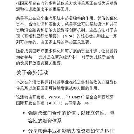
括国家平台在内的多利益攸关方伙伴关系正在成为调动资
源和推进政策改革的重要工具。
慈善事业在这个生态系统中起着独特的作用。凭借其催化
资本、当地知识和召集力，慈善事业可以帮助设计和共同
资助混合融资和影响力投资等创新机制。这些方法对于实
现《塞维利亚行动纲要》（SPA）的雄心壮志和建立一系
列可持续的、由国家主导的举措至关重要。
随着成员国呼吁更多样化和可扩展的资金来源，让慈善行
为者参与——尤其是在新兴经济体——对于为扎根于当地
的发展释放投资至关重要。
关于会外活动
本次会外活动将探讨慈善事业在推进多利益攸关方融资伙
伴关系以加强国家可持续发展战略方面的作用。
该活动由开发署、WINGS、“la Caixa” 基金会和西班牙
国际开发合作署（AECID）共同举办，将：
强调跨部门合作的价值，以建立弹性、包
容性的融资体系
分享慈善事业和影响力投资者如何为INFF