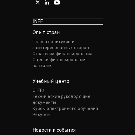
INFF
Опыт стран
Голоса политиков и
заинтересованных сторон
Стратегии финансирования
Оценки финансирования
развития
Учебный центр
О iFFs
Технические руководящие
документы
Курсы электронного обучения
Ресурсы
Новости и события