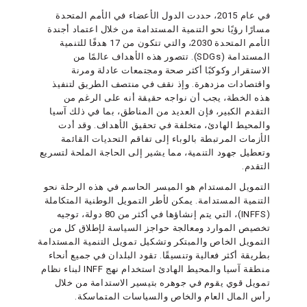
في عام 2015، حددت الدول الأعضاء في الأمم المتحدة
مسارًا رؤيًا نحو التنمية المستدامة من خلال اعتماد أجندة
الأمم المتحدة 2030، والتي تتكون من 17 هدفًا للتنمية
المستدامة (SDGs). تتصور هذه الأهداف عالمًا من
الاستقرار وكوكبًا أكثر صحة ومجتمعات عادلة ومرنة
واقتصادات مزدهرة. وإذ نقف في منتصف الطريق لتنفيذ
هذه الخطة، يجب أن نواجه حقيقة أنه على الرغم من
التقدم الكبير، فإن العديد من المناطق، بما في ذلك آسيا
والمحيط الهادئ، متخلفة في تحقيق الأهداف. وقد أدت
الأزمات المرتبطة بالوباء إلى تفاقم التحديات القائمة
وتعطيل جهود التنمية، مما يشير إلى الحاجة الملحة لتسريع
التقدم.
التمويل المستدام هو الميسر الحاسم في هذه الرحلة نحو
التنمية المستدامة. يمكن لأطر التمويل الوطنية المتكاملة
(INFFS)، التي يتم إنشاؤها في أكثر من 80 دولة، توجيه
تخصيص الموارد ومعالجة حواجز السياسة لإطلاق كل من
التمويل الخاص والمبتكر وتشكيل تمويل التنمية المستدامة
بطريقة أكثر فعالية وتنسيقًا. تقود البلدان في جميع أنحاء
منطقة آسيا والمحيط الهادئ استخدام نهج INFF لبناء نظام
تمويل قوي يقوم في جوهره بتيسير الاستدامة من خلال
رأس المال العام والخاص والسياسات المتماسكة.