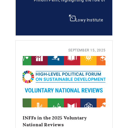
Phnom Penh, highlighting the role of
Cambodia’s INFF in strengthening national
ownership, aligning public and private
resources, and building institutions for
Lowy Institute
resilient, post-graduation development.
SEPTEMBER 15, 2025
INFFs in the 2025 Voluntary
National Reviews