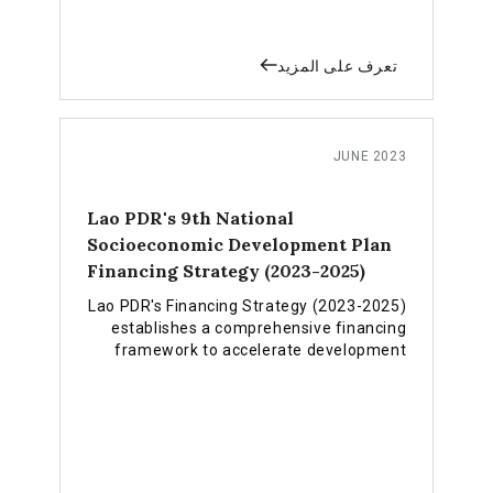
the upcoming FfD4 Conference
تعرف على المزيد
JUNE 2023
Lao PDR's 9th National
Socioeconomic Development Plan
Financing Strategy (2023-2025)
Lao PDR's Financing Strategy (2023-2025)
establishes a comprehensive financing
framework to accelerate development
progress, support LDC graduation by
2026, and overcome critical revenue and
debt challenges through integrated public
and private sector mobilization.