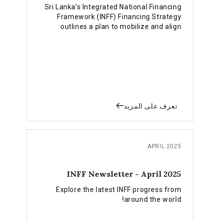
Sri Lanka’s Integrated National Financing
Framework (INFF) Financing Strategy
outlines a plan to mobilize and align
public, private and climate finance for an
inclusive, equitable and resilient
renewable energy transition.
تعرف على المزيد
APRIL 2025
INFF Newsletter - April 2025
Explore the latest INFF progress from
around the world!