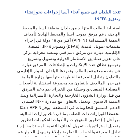
تتخذ البلدان في جميع أنحاء آسيا إجراءات نحو إنشاء
وتعزيز INFFS.
استجابة للطلب المتزايد من بلدان منطقة آسيا والمحيط
الهادئ، دعم مرفق تمويل آسيا والمحيط الهادئ لأهداف
التنمية المستدامة (APFIN) أكثر من 18 دولة في إجراء
تقييمات تمويل التنمية (DFAs) وتطوير IFFs. المنصة
الإقليمية عبارة عن مرفق دعم فني ومنصة معرفية تركز
على تعزيز صناديق الاستثمار الدولية وتسهيل وتسريع
وتوسيع نطاق هذه الابتكارات والإصلاحات. المرفق عبارة
عن منصة مدفوعة بالطلب وتقودها البلدان للحوار الإقليمي
والتعاون وتبادل المعرفة القطرية، وترأسها وزارة المالية
في جزر المالديف بالتعاون مع مجموعة استشارية لأصحاب
المصلحة المتعددين وشبكة من الخبراء. يتم دعم المرفق
من قبل وزارة الشؤون الخارجية والتجارة الأسترالية وبنك
التنمية الآسيوي، ويعمل بالتعاون مع مبادرة INFF لضمان
الدعم المنسق للحكومات في المنطقة. يوفر APFIN دعمًا
مخصصًا للوزارات ذات الصلة، بما في ذلك وزارات المالية،
من أجل (أ) تطوير المنهجيات والأدوات للحكومات لتطوير
وتفعيل استراتيجيات تمويل أهداف التنمية المستدامة؛ (ب)
تبادل المعرفة والخبرات القطرية وإبلاغ وتسهيل الحوار عبر