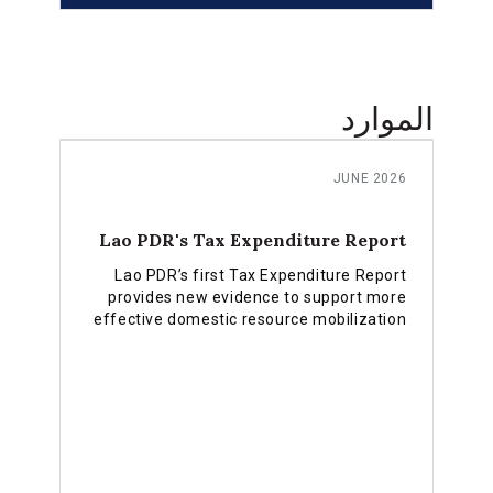
government officials, development
partners, civil society, and the private
sector reviewed and endorsed the
strategy, which places productive
employment and climate resilience at the
الموارد
center of Nepal’s post-LDC graduation
agenda.
JUNE 2026
Lao PDR's Tax Expenditure Report
Lao PDR’s first Tax Expenditure Report
provides new evidence to support more
effective domestic resource mobilization
and the implementation of the country’s
INFF financing strategy.