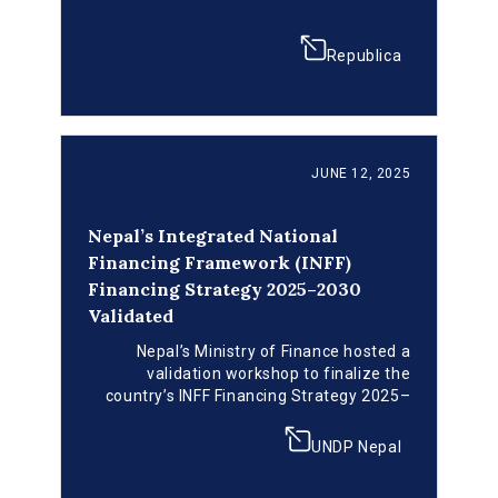
the draft plan. The strategy establishes a
country-led approach to channel public
and private resources toward sustainable,
Republica
job-focused economic growth and
climate-resilient development. The
workshop marked the final stage of
consultation before the strategy’s official
launch and the establishment of a high-
JUNE 12, 2025
level INFF Steering Committee to oversee
its implementation.
Nepal’s Integrated National
Financing Framework (INFF)
Financing Strategy 2025–2030
Validated
Nepal’s Ministry of Finance hosted a
validation workshop to finalize the
country’s INFF Financing Strategy 2025–
2030. The strategy aligns public and
private resources with sustainable
UNDP Nepal
development and pro-employment
priorities. During the workshop,