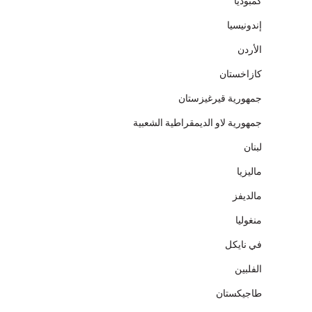
كمبوديا
إندونيسيا
الأردن
كازاخستان
جمهورية قيرغيزستان
جمهورية لاو الديمقراطية الشعبية
لبنان
ماليزيا
مالديفز
منغوليا
في نايكل
الفلبين
طاجيكستان