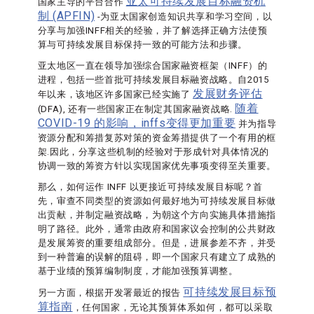
亚太可持续发展目标融资机
国家主导的平台合作
制 (APFIN)
-为亚太国家创造知识共享和学习空间，以
分享与加强INFF相关的经验，并了解选择正确方法使预
算与可持续发展目标保持一致的可能方法和步骤。
亚太地区一直在领导加强综合国家融资框架（INFF）的
进程，包括一些首批可持续发展目标融资战略。自2015
发展财务评估
年以来，该地区许多国家已经实施了
随着
(DFA), 还有一些国家正在制定其国家融资战略.
COVID-19 的影响，inffs变得更加重要
并为指导
资源分配和筹措复苏对策的资金筹措提供了一个有用的框
架.因此，分享这些机制的经验对于形成针对具体情况的
协调一致的筹资方针以实现国家优先事项变得至关重要。
那么，如何运作 INFF 以更接近可持续发展目标呢？首
先，审查不同类型的资源如何最好地为可持续发展目标做
出贡献，并制定融资战略，为朝这个方向实施具体措施指
明了路径。此外，通常由政府和国家议会控制的公共财政
是发展筹资的重要组成部分。但是，进展参差不齐，并受
到一种普遍的误解的阻碍，即一个国家只有建立了成熟的
基于业绩的预算编制制度，才能加强预算调整。
可持续发展目标预
另一方面，根据开发署最近的报告
算指南
，任何国家，无论其预算体系如何，都可以采取