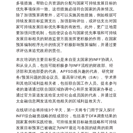
多项措施，帮助公共资源的分配与国家可持续发展目标的
优先事项保持一致。这些措施必须符合国家的具体情况。
除了加强预算调整外，还可以实施其他措施，例如根据可
持续发展目标监测支出，加强影响评估，或评估支出对国
家可持续发展目标优先事项的有效性。此外，更广泛地需
要加强问责机制，包括使议会在与国家优先事项和可持续
发展目标相关的财政监督方面发挥更积极的作用，在国家
预算编制程序允许的情况下积极影响预算编制，并通过要
求评估来追究政府的责任。
本次培训的主要目标受众是来自亚太国家的INFF协调人
和从业人员，包括可能积极参与INFF流程的财政部、经
济部和其他部委的代表、APFSD感兴趣的代表、研究财
务/预算问题的国会议员、最高审计机构（SAI）、学术界
和其他区域利益相关者，包括联合国工作人员。提名参与
者的邀请通过联合国区域协调中心和开发署国家办事处，
通过官方渠道发送给亚太经社会成员国的代表，并通过亚
太金融信息网发送给其他相关的区域利益攸关方。
在线研讨会将持续3个半天，第一天将专门用于深入探讨
INFF综合融资战略的组成部分，包括基于DFA调查结果的
国家案例和实践经验。可持续发展目标融资战略和可持续
发展目标预算已被确定为INFF最近与各国的磋商的前两