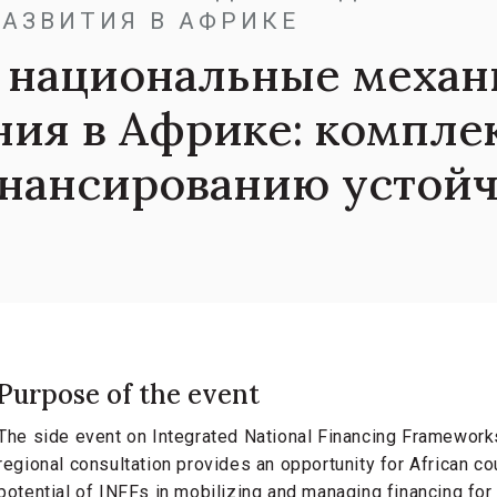
АЗВИТИЯ В АФРИКЕ
 национальные меха
ия в Африке: компле
нансированию устойч
Purpose of the event
The side event on Integrated National Financing Framework
regional consultation provides an opportunity for African co
potential of INFFs in mobilizing and managing financing fo