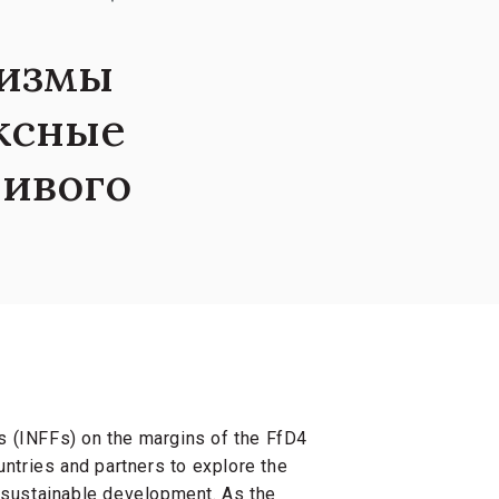
низмы
ксные
ивого
s (INFFs) on the margins of the FfD4
untries and partners to explore the
r sustainable development. As the