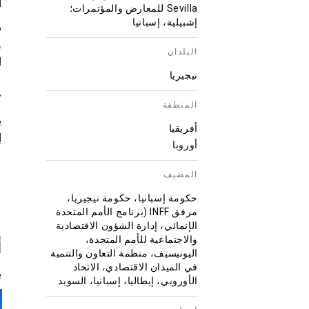
ا
Sevilla للمعارض والمؤتمرات؛
إشبيلية، إسبانيا
و
البلدان
ا
نيجيريا
ح
المنطقة
أفريقيا
إ
أوروبا
المضيف
حكومة إسبانيا، حكومة نيجيريا،
مرفق INFF (برنامج الأمم المتحدة
الإنمائي، إدارة الشؤون الاقتصادية
والاجتماعية للأمم المتحدة،
أ
اليونيسيف، منظمة التعاون والتنمية
في الميدان الاقتصادي، الاتحاد
ي
الأوروبي، إيطاليا، إسبانيا، السويد