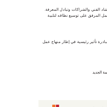
 في عام 2022، الحكومات بالإرشاد الفني والشراكات وتبادل المعرفة.
يعمل المرفق على توسيع نطاقه لتلبية
ا الحدث الجانبي إطلاق المرحلة التالية من مرفق INFF كمبادرة تأثير رئيسية في إطار منهاج عمل