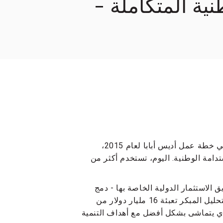
ل الوطنية المتكاملة -
تساعد أطر التمويل الوطنية المتكاملة (INFFS)، التي تم تقديمها في خطة عمل أديس أبابا لعام 2015،
تدامة الوطنية. اليوم، تستخدم أكثر من
صناديق الاستثمار الدولية الخاصة بها - دمج
التنمية المستدامة في الميزانيات والأسواق والاستثمارات. يُظهر التحليل المبكر تعبئة 16 مليار دولار من
التمويل الحالي الذي يتماشى بشكل أفضل مع أهداف التنمية