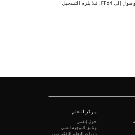
التسجيل الشخصي لـ FFd4 مغلق الآن. إذا كان لديك بالفعل حق الوصول إلى FFd4، فلا يلزم التسجيل
مركز التعلم
حول إنفس
وثائق التوجيه الفني
دورات التعلم الإلكتروني